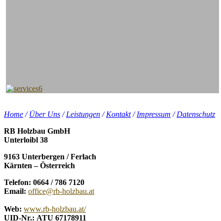
Home
/
Über Uns
/
Leistungen
/
Kontakt
/
Impressum
/
Datenschutz
RB Holzbau GmbH
Unterloibl 38
9163 Unterbergen / Ferlach
Kärnten – Österreich
Telefon: 0664 / 786 7120
Email:
office@rb-holzbau.at
Web:
www.rb-holzbau.at/
UID-Nr.:
ATU 67178911