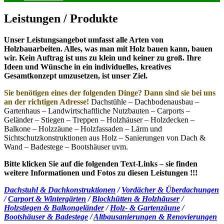
Leistungen / Produkte
Unser Leistungsangebot umfasst alle Arten von
Holzbauarbeiten. Alles, was man mit Holz bauen kann, bauen
wir. Kein Auftrag ist uns zu klein und keiner zu groß. Ihre
Ideen und Wünsche in ein individuelles, kreatives
Gesamtkonzept umzusetzen, ist unser Ziel.
Sie benötigen eines der folgenden Dinge? Dann sind sie bei uns
an der richtigen Adresse!
Dachstühle – Dachbodenausbau –
Gartenhaus – Landwirtschaftliche Nutzbauten – Carports –
Geländer – Stiegen – Treppen – Holzhäuser – Holzdecken –
Balkone – Holzzäune – Holzfassaden – Lärm und
Sichtschutzkonstruktionen aus Holz – Sanierungen von Dach &
Wand – Badestege – Bootshäuser uvm.
Bitte klicken Sie auf die folgenden Text-Links – sie finden
weitere Informationen und Fotos zu diesen Leistungen !!!
Dachstuhl & Dachkonstruktionen
/
Vordächer & Überdachungen
/
Carport & Wintergärten
/
Blockhütten & Holzhäuser
/
Holzstiegen & Balkongeländer
/
Holz- & Gartenzäune
/
Bootshäuser & Badestege
/
Altbausanierungen & Renovierungen